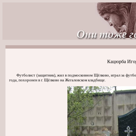
Кацюрба Игор
Футболист (защитник), жил в подмосковном Щёлково, играл за футбольн
года, похоронен в г. Щёлково на Жегаловском кладбище.