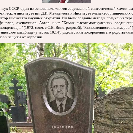
аук СССР, один из основоположников современной синтетической химии выс
огическом институте им. Д.И. Менделеева и Институте элементоорганических 
втор множества научных открытий. Им были созданы методы получения тере
сфенолов, оксиаминов. Автор книг: "Химия высокомолекулярных соединени
нденсация" (1972, совм. с С.В. Виноградовой), "Разнозвенность полимеров" (1
евском кладбище (участок 10.14), рядом с ним похоронены его родственники
ов и защиты от коррозии.