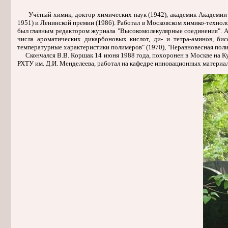
Учёный-химик, доктор химических наук (1942), академик Академии н
1951) и Ленинской премии (1986). Работал в Московском химико-технол
был главным редактором журнала "Высокомолекулярные соединения". А
числа ароматических дикарбоновых кислот, ди- и тетра-аминов, би
температурные характеристики полимеров" (1970), "Неравновесная полико
Скончался В.В. Коршак 14 июня 1988 года, похоронен в Москве на Кунц
РХТУ им. Д.И. Менделеева, работал на кафедре инновационных материал